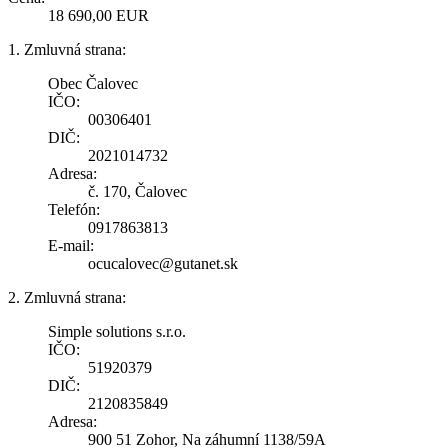
18 690,00 EUR
1. Zmluvná strana:
Obec Čalovec
IČO:
00306401
DIČ:
2021014732
Adresa:
č. 170, Čalovec
Telefón:
0917863813
E-mail:
ocucalovec@gutanet.sk
2. Zmluvná strana:
Simple solutions s.r.o.
IČO:
51920379
DIČ:
2120835849
Adresa:
900 51 Zohor, Na záhumní 1138/59A