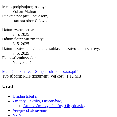
Meno podpisujúcej osoby:
Zoltán Molnár
Funkcia podpisujúcej osoby:
starosta obce Čalovec
Dátum zverejnenia:
7. 5. 2025
Dátum účinnosti zmluvy:
8. 5. 2025
Dátum uzatvorenia/udelenia súhlasu s uzatvorením zmluvy:
7. 5. 2025
Platnosť zmluvy do:
Neuvedené
Mandátna zmluva - Simple solutions s.r.o..pdf
Typ súboru: PDF dokument, Veľkosť: 1,12 MB
Úrad
Úradná tabuľa
Zmluvy, Faktúry, Objednávky
Archiv Zmluvy, Faktúry, Objednávky
Verejné obstarávanie
VZN