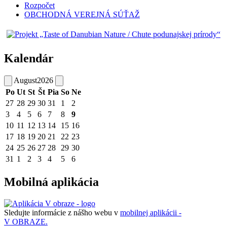
Rozpočet
OBCHODNÁ VEREJNÁ SÚŤAŽ
Kalendár
August
2026
Po
Ut
St
Št
Pia
So
Ne
27
28
29
30
31
1
2
3
4
5
6
7
8
9
10
11
12
13
14
15
16
17
18
19
20
21
22
23
24
25
26
27
28
29
30
31
1
2
3
4
5
6
Mobilná aplikácia
Sledujte informácie z nášho webu v
mobilnej aplikácii -
V OBRAZE.