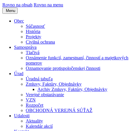
Rovno na obsah
Rovno na menu
Menu
Obec
Súčasnosť
História
Projekty
Civilná ochrana
Samospráva
Tlačivá
Oznámenie funkcií, zamestnaní, činností a majetkových
pomerov
Oznamovanie protispoločenskej činnosti
Úrad
Úradná tabuľa
Zmluvy, Faktúry, Objednávky
Archiv Zmluvy, Faktúry, Objednávky
Verejné obstarávanie
VZN
Rozpočet
OBCHODNÁ VEREJNÁ SÚŤAŽ
Udalosti
Aktuality
Kalendár akcií