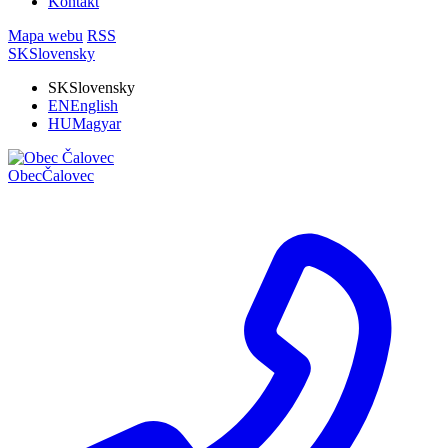
Kontakt
Mapa webu
RSS
SK
Slovensky
SK
Slovensky
EN
English
HU
Magyar
Obec
Čalovec