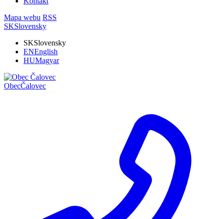
Kontakt
Mapa webu
RSS
SK
Slovensky
SK
Slovensky
EN
English
HU
Magyar
Obec
Čalovec