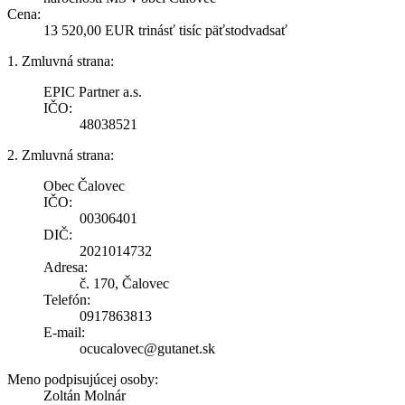
Cena:
13 520,00 EUR trinásť tisíc päťstodvadsať
1. Zmluvná strana:
EPIC Partner a.s.
IČO:
48038521
2. Zmluvná strana:
Obec Čalovec
IČO:
00306401
DIČ:
2021014732
Adresa:
č. 170, Čalovec
Telefón:
0917863813
E-mail:
ocucalovec@gutanet.sk
Meno podpisujúcej osoby:
Zoltán Molnár