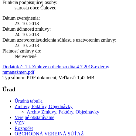
Funkcia podpisujúcej osoby:
starosta obce Čalovec
Dátum zverejnenia:
23. 10. 2018
Dátum účinnosti zmluvy:
24. 10. 2018
Dátum uzatvorenia/udelenia súhlasu s uzatvorením zmluvy:
23. 10. 2018
Platnosť zmluvy do:
Neuvedené
Dodatok č. 1 k Zmluve o dielo zo dňa 4.7.2018-externý
mmanažmen.pdf
Typ súboru: PDF dokument, Veľkosť: 1,42 MB
Úrad
Úradná tabuľa
Zmluvy, Faktúry, Objednávky
Archiv Zmluvy, Faktúry, Objednávky
Verejné obstarávanie
VZN
Rozpočet
OBCHODNÁ VEREJNÁ SÚŤAŽ