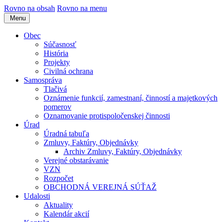
Rovno na obsah
Rovno na menu
Menu
Obec
Súčasnosť
História
Projekty
Civilná ochrana
Samospráva
Tlačivá
Oznámenie funkcií, zamestnaní, činností a majetkových
pomerov
Oznamovanie protispoločenskej činnosti
Úrad
Úradná tabuľa
Zmluvy, Faktúry, Objednávky
Archiv Zmluvy, Faktúry, Objednávky
Verejné obstarávanie
VZN
Rozpočet
OBCHODNÁ VEREJNÁ SÚŤAŽ
Udalosti
Aktuality
Kalendár akcií